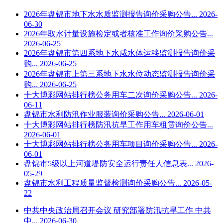
2026年盘锦市地下水水质监测报告询价采购公告...
2026-
06-30
2026年取水计量设施检定或者核准工作询价采购公告...
2026-06-25
2026年盘锦市第四系地下水咸水体运移监测报告询价采
购...
2026-06-25
2026年盘锦市上第三系地下水水位动态监测报告询价采
购...
2026-06-25
十大博彩网站排行榜公务用车二次询价采购公告...
2026-
06-11
盘锦市水利防汛作业服装询价采购公告...
2026-06-01
十大博彩网站排行榜防汛抗旱工作用车租赁询价公告...
2026-06-01
十大博彩网站排行榜公务用车项目询价采购公告...
2026-
06-01
盘锦市5级以上河道堤防安全运行责任人信息表...
2026-
05-29
盘锦市水利工程质量监督检测询价采购公告...
2026-05-
22
中共中央政治局召开会议 研究部署防汛抗旱工作 中共
中...
2026-06-30