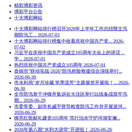
精彩博彩资讯
博彩平台公告
十大博彩网站
十大博彩网站排行榜召开2026年上半年工作总结暨主汛
期防汛工...
2026-07-03
十大博彩网站排行榜集中收看庆祝中国共产党...
2026-
07-02
习近平在庆祝中国共产党成立105周年大会上的讲话，
学...
2026-07-01
热烈庆祝中国共产党成立105周年
2026-07-01
盘锦市"联动实战·2026"防汛抢险救援综合演练举行...
2026-06-30
市水利局"岁月珍藏 笔墨流芳"主题展览开展啦！...
2026-
06-30
全市防汛骨干冲锋舟集训在大洼区举行以练备战筑牢汛
期...
2026-06-29
市委常委、副市长戚宇督导检查防汛工作并开展巡河...
2026-06-29
嘹亮红歌献礼建党105周年 笃行治水守护河湖安澜...
2026-06-29
2026年第八期"水利大讲堂"开讲啦！
2026-06-26