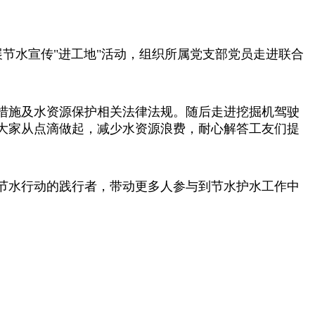
展节水宣传"进工地"活动，组织所属党支部党员走进联合
措施及水资源保护相关法律法规。随后走进挖掘机驾驶
大家从点滴做起，减少水资源浪费，耐心解答工友们提
节水行动的践行者，带动更多人参与到节水护水工作中