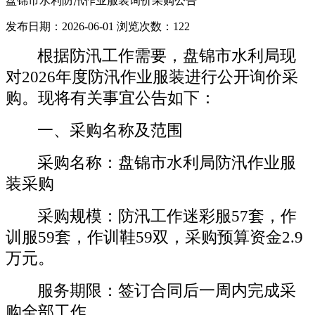
盘锦市水利防汛作业服装询价采购公告
发布日期：2026-06-01
浏览次数：
122
根据
防汛
工作需要
，
盘锦市水利
局
现
对
2026年度
防汛
作业
服装进行公开询价采
购。现将有关事宜公
告
如下：
一、
采购
名称及范围
采购
名称：盘锦市
水利局
防汛
作业
服
装
采购
采购
规模：
防汛工作迷彩服
57套，作
训服59套，作训鞋59双
，
采购预算资金
2.9
万元。
服务期限：签订合同后
一周内
完成
采
购
全部工作
。