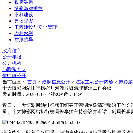
政府采购
博彩游戏推荐
水利建设
建议提案
工程建设与安全管理
农村水利
防汛抗旱
政府信息
公开年报
公开机构
与联系方式
依申请公开
当前位置：
首页
>
政府信息公开
>
法定主动公开内容
>
博彩游
十大博彩网站排行榜召开河湖垃圾清理整治工作会议
发布时间：2026-03-01
浏览次数：
14
次
近日，十大博彩网站排行榜组织召开河湖垃圾清理整治工作会
量。十大博彩网站排行榜局长李猛主持会议并讲话，副局长李
会议指出，随着天气回暖，河湖岸线积存垃圾及季节性漂浮物明