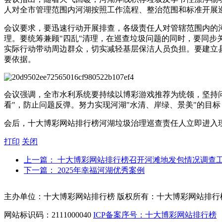
人对全市管理范围内河湖按照工作流程、整治范围和标准开展
会议要求，要迅速行动开展排查，各级责任人对管辖范围内的
理。要统筹兼顾"四乱"清理，在巡查垃圾问题的同时，要同步
实际行动带动周边群众，切实减轻基层保洁人员负担。要建立
要依据。
会议强调，全市水利系统要持续以博彩游戏推荐为统领，坚持
看"，防止问题反弹。努力实现河湖"水清、岸绿、景美"的目
会后，十大博彩网站排行榜河湖垃圾治理巡查责任人立即进入
打印
关闭
上一篇： 十大博彩网站排行榜召开河滩地发包情况调查
下一篇： 2025年幸福河湖优秀案例
主办单位：十大博彩网站排行榜
版权所有：十大博彩网站排行
网站标识码：2111000040
ICP备案序号：十大博彩网站排行榜