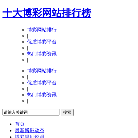
十大博彩网站排行榜
博彩网站排行
|
优质博彩平台
|
热门博彩资讯
|
博彩网站排行
|
优质博彩平台
|
热门博彩资讯
|
首页
最新博彩动态
博彩规则说明