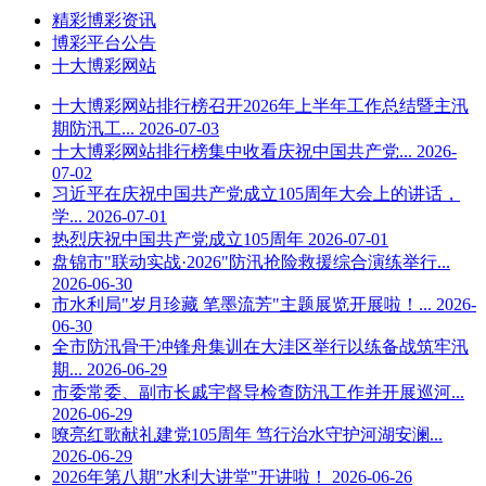
精彩博彩资讯
博彩平台公告
十大博彩网站
十大博彩网站排行榜召开2026年上半年工作总结暨主汛
期防汛工...
2026-07-03
十大博彩网站排行榜集中收看庆祝中国共产党...
2026-
07-02
习近平在庆祝中国共产党成立105周年大会上的讲话，
学...
2026-07-01
热烈庆祝中国共产党成立105周年
2026-07-01
盘锦市"联动实战·2026"防汛抢险救援综合演练举行...
2026-06-30
市水利局"岁月珍藏 笔墨流芳"主题展览开展啦！...
2026-
06-30
全市防汛骨干冲锋舟集训在大洼区举行以练备战筑牢汛
期...
2026-06-29
市委常委、副市长戚宇督导检查防汛工作并开展巡河...
2026-06-29
嘹亮红歌献礼建党105周年 笃行治水守护河湖安澜...
2026-06-29
2026年第八期"水利大讲堂"开讲啦！
2026-06-26