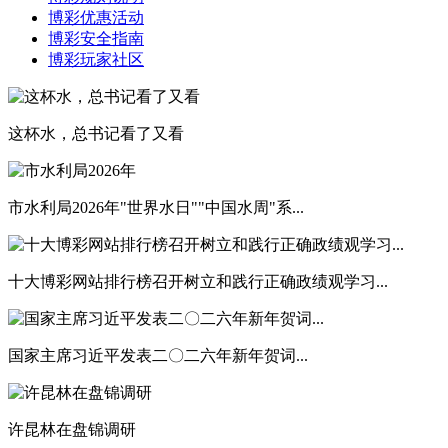
博彩优惠活动
博彩安全指南
博彩玩家社区
这杯水，总书记看了又看
市水利局2026年"世界水日""中国水周"系...
十大博彩网站排行榜召开树立和践行正确政绩观学习...
国家主席习近平发表二〇二六年新年贺词...
许昆林在盘锦调研