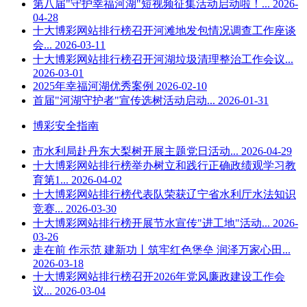
第八届"守护幸福河湖"短视频征集活动启动啦！...
2026-
04-28
十大博彩网站排行榜召开河滩地发包情况调查工作座谈
会...
2026-03-11
十大博彩网站排行榜召开河湖垃圾清理整治工作会议...
2026-03-01
2025年幸福河湖优秀案例
2026-02-10
首届"河湖守护者"宣传选树活动启动...
2026-01-31
博彩安全指南
市水利局赴丹东大梨树开展主题党日活动...
2026-04-29
十大博彩网站排行榜举办树立和践行正确政绩观学习教
育第1...
2026-04-02
十大博彩网站排行榜代表队荣获辽宁省水利厅水法知识
竞赛...
2026-03-30
十大博彩网站排行榜开展节水宣传"进工地"活动...
2026-
03-26
走在前 作示范 建新功丨筑牢红色堡垒 润泽万家心田...
2026-03-18
十大博彩网站排行榜召开2026年党风廉政建设工作会
议...
2026-03-04