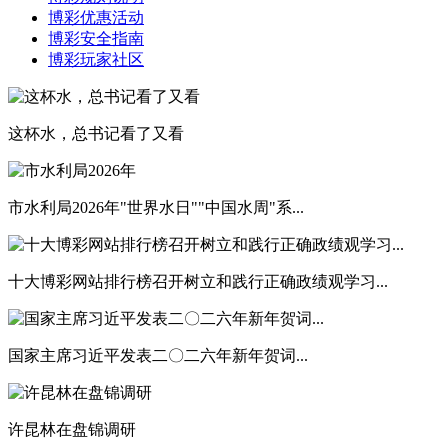
博彩优惠活动
博彩安全指南
博彩玩家社区
这杯水，总书记看了又看
市水利局2026年"世界水日""中国水周"系...
十大博彩网站排行榜召开树立和践行正确政绩观学习...
国家主席习近平发表二〇二六年新年贺词...
许昆林在盘锦调研