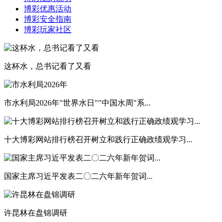
博彩优惠活动
博彩安全指南
博彩玩家社区
这杯水，总书记看了又看
市水利局2026年"世界水日""中国水周"系...
十大博彩网站排行榜召开树立和践行正确政绩观学习...
国家主席习近平发表二〇二六年新年贺词...
许昆林在盘锦调研