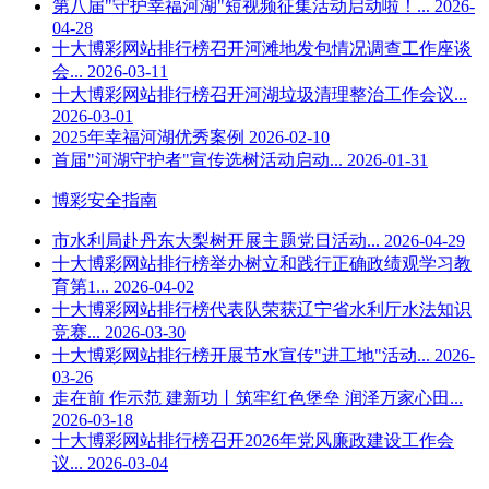
第八届"守护幸福河湖"短视频征集活动启动啦！...
2026-
04-28
十大博彩网站排行榜召开河滩地发包情况调查工作座谈
会...
2026-03-11
十大博彩网站排行榜召开河湖垃圾清理整治工作会议...
2026-03-01
2025年幸福河湖优秀案例
2026-02-10
首届"河湖守护者"宣传选树活动启动...
2026-01-31
博彩安全指南
市水利局赴丹东大梨树开展主题党日活动...
2026-04-29
十大博彩网站排行榜举办树立和践行正确政绩观学习教
育第1...
2026-04-02
十大博彩网站排行榜代表队荣获辽宁省水利厅水法知识
竞赛...
2026-03-30
十大博彩网站排行榜开展节水宣传"进工地"活动...
2026-
03-26
走在前 作示范 建新功丨筑牢红色堡垒 润泽万家心田...
2026-03-18
十大博彩网站排行榜召开2026年党风廉政建设工作会
议...
2026-03-04