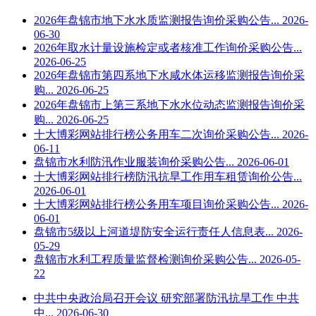
2026年盘锦市地下水水质监测报告询价采购公告...
2026-
06-30
2026年取水计量设施检定或者核准工作询价采购公告...
2026-06-25
2026年盘锦市第四系地下水咸水体运移监测报告询价采
购...
2026-06-25
2026年盘锦市上第三系地下水水位动态监测报告询价采
购...
2026-06-25
十大博彩网站排行榜公务用车二次询价采购公告...
2026-
06-11
盘锦市水利防汛作业服装询价采购公告...
2026-06-01
十大博彩网站排行榜防汛抗旱工作用车租赁询价公告...
2026-06-01
十大博彩网站排行榜公务用车项目询价采购公告...
2026-
06-01
盘锦市5级以上河道堤防安全运行责任人信息表...
2026-
05-29
盘锦市水利工程质量监督检测询价采购公告...
2026-05-
22
中共中央政治局召开会议 研究部署防汛抗旱工作 中共
中...
2026-06-30