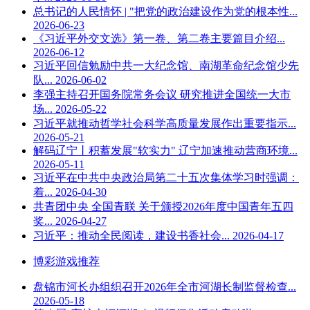
总书记的人民情怀 | "把党的政治建设作为党的根本性...
2026-06-23
《习近平外交文选》第一卷、第二卷主要篇目介绍...
2026-06-12
习近平回信勉励中共一大纪念馆、南湖革命纪念馆少先
队...
2026-06-02
李强主持召开国务院常务会议 研究推进全国统一大市
场...
2026-05-22
习近平就推动哲学社会科学高质量发展作出重要指示...
2026-05-21
解码辽宁丨积蓄发展"软实力" 辽宁加速推动营商环境...
2026-05-11
习近平在中共中央政治局第二十五次集体学习时强调：
着...
2026-04-30
共青团中央 全国青联 关于颁授2026年度中国青年五四
奖...
2026-04-27
习近平：推动全民阅读，建设书香社会...
2026-04-17
博彩游戏推荐
盘锦市河长办组织召开2026年全市河湖长制监督检查...
2026-05-18