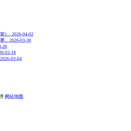
...
2026-04-02
..
2026-03-30
3-26
26-03-18
2026-03-04
榜
网站地图