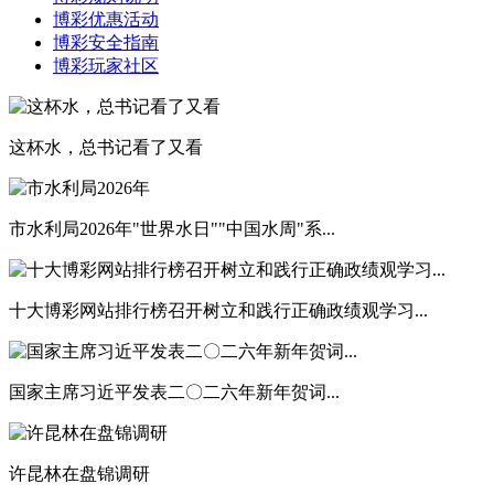
博彩优惠活动
博彩安全指南
博彩玩家社区
这杯水，总书记看了又看
市水利局2026年"世界水日""中国水周"系...
十大博彩网站排行榜召开树立和践行正确政绩观学习...
国家主席习近平发表二〇二六年新年贺词...
许昆林在盘锦调研