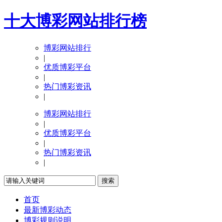
十大博彩网站排行榜
博彩网站排行
|
优质博彩平台
|
热门博彩资讯
|
博彩网站排行
|
优质博彩平台
|
热门博彩资讯
|
首页
最新博彩动态
博彩规则说明