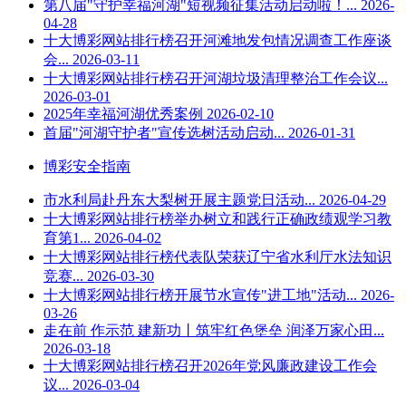
第八届"守护幸福河湖"短视频征集活动启动啦！...
2026-
04-28
十大博彩网站排行榜召开河滩地发包情况调查工作座谈
会...
2026-03-11
十大博彩网站排行榜召开河湖垃圾清理整治工作会议...
2026-03-01
2025年幸福河湖优秀案例
2026-02-10
首届"河湖守护者"宣传选树活动启动...
2026-01-31
博彩安全指南
市水利局赴丹东大梨树开展主题党日活动...
2026-04-29
十大博彩网站排行榜举办树立和践行正确政绩观学习教
育第1...
2026-04-02
十大博彩网站排行榜代表队荣获辽宁省水利厅水法知识
竞赛...
2026-03-30
十大博彩网站排行榜开展节水宣传"进工地"活动...
2026-
03-26
走在前 作示范 建新功丨筑牢红色堡垒 润泽万家心田...
2026-03-18
十大博彩网站排行榜召开2026年党风廉政建设工作会
议...
2026-03-04