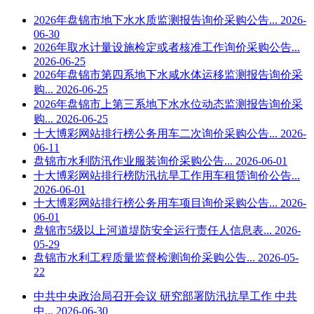
2026年盘锦市地下水水质监测报告询价采购公告...
2026-
06-30
2026年取水计量设施检定或者核准工作询价采购公告...
2026-06-25
2026年盘锦市第四系地下水咸水体运移监测报告询价采
购...
2026-06-25
2026年盘锦市上第三系地下水水位动态监测报告询价采
购...
2026-06-25
十大博彩网站排行榜公务用车二次询价采购公告...
2026-
06-11
盘锦市水利防汛作业服装询价采购公告...
2026-06-01
十大博彩网站排行榜防汛抗旱工作用车租赁询价公告...
2026-06-01
十大博彩网站排行榜公务用车项目询价采购公告...
2026-
06-01
盘锦市5级以上河道堤防安全运行责任人信息表...
2026-
05-29
盘锦市水利工程质量监督检测询价采购公告...
2026-05-
22
中共中央政治局召开会议 研究部署防汛抗旱工作 中共
中...
2026-06-30