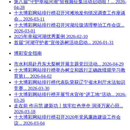
第八届"守护幸福河湖"短视频征集活动启动啦！...
2026-
04-28
十大博彩网站排行榜召开河滩地发包情况调查工作座谈
会...
2026-03-11
十大博彩网站排行榜召开河湖垃圾清理整治工作会议...
2026-03-01
2025年幸福河湖优秀案例
2026-02-10
首届"河湖守护者"宣传选树活动启动...
2026-01-31
博彩安全指南
市水利局赴丹东大梨树开展主题党日活动...
2026-04-29
十大博彩网站排行榜举办树立和践行正确政绩观学习教
育第1...
2026-04-02
十大博彩网站排行榜代表队荣获辽宁省水利厅水法知识
竞赛...
2026-03-30
十大博彩网站排行榜开展节水宣传"进工地"活动...
2026-
03-26
走在前 作示范 建新功丨筑牢红色堡垒 润泽万家心田...
2026-03-18
十大博彩网站排行榜召开2026年党风廉政建设工作会
议...
2026-03-04