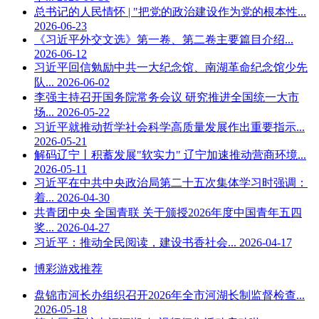
总书记的人民情怀 | "把党的政治建设作为党的根本性...
2026-06-23
《习近平外交文选》第一卷、第二卷主要篇目介绍...
2026-06-12
习近平回信勉励中共一大纪念馆、南湖革命纪念馆少先
队...
2026-06-02
李强主持召开国务院常务会议 研究推进全国统一大市
场...
2026-05-22
习近平就推动哲学社会科学高质量发展作出重要指示...
2026-05-21
解码辽宁丨积蓄发展"软实力" 辽宁加速推动营商环境...
2026-05-11
习近平在中共中央政治局第二十五次集体学习时强调：
着...
2026-04-30
共青团中央 全国青联 关于颁授2026年度中国青年五四
奖...
2026-04-27
习近平：推动全民阅读，建设书香社会...
2026-04-17
博彩游戏推荐
盘锦市河长办组织召开2026年全市河湖长制监督检查...
2026-05-18