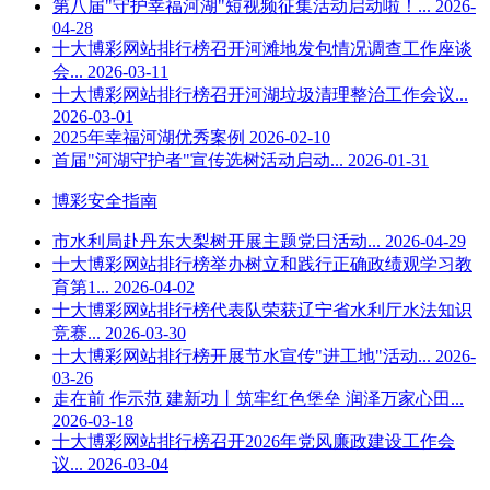
第八届"守护幸福河湖"短视频征集活动启动啦！...
2026-
04-28
十大博彩网站排行榜召开河滩地发包情况调查工作座谈
会...
2026-03-11
十大博彩网站排行榜召开河湖垃圾清理整治工作会议...
2026-03-01
2025年幸福河湖优秀案例
2026-02-10
首届"河湖守护者"宣传选树活动启动...
2026-01-31
博彩安全指南
市水利局赴丹东大梨树开展主题党日活动...
2026-04-29
十大博彩网站排行榜举办树立和践行正确政绩观学习教
育第1...
2026-04-02
十大博彩网站排行榜代表队荣获辽宁省水利厅水法知识
竞赛...
2026-03-30
十大博彩网站排行榜开展节水宣传"进工地"活动...
2026-
03-26
走在前 作示范 建新功丨筑牢红色堡垒 润泽万家心田...
2026-03-18
十大博彩网站排行榜召开2026年党风廉政建设工作会
议...
2026-03-04