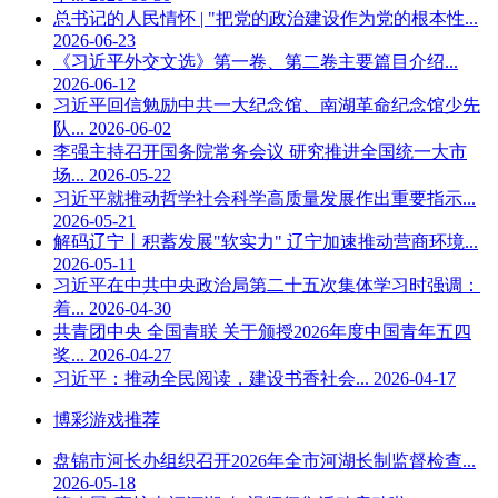
总书记的人民情怀 | "把党的政治建设作为党的根本性...
2026-06-23
《习近平外交文选》第一卷、第二卷主要篇目介绍...
2026-06-12
习近平回信勉励中共一大纪念馆、南湖革命纪念馆少先
队...
2026-06-02
李强主持召开国务院常务会议 研究推进全国统一大市
场...
2026-05-22
习近平就推动哲学社会科学高质量发展作出重要指示...
2026-05-21
解码辽宁丨积蓄发展"软实力" 辽宁加速推动营商环境...
2026-05-11
习近平在中共中央政治局第二十五次集体学习时强调：
着...
2026-04-30
共青团中央 全国青联 关于颁授2026年度中国青年五四
奖...
2026-04-27
习近平：推动全民阅读，建设书香社会...
2026-04-17
博彩游戏推荐
盘锦市河长办组织召开2026年全市河湖长制监督检查...
2026-05-18