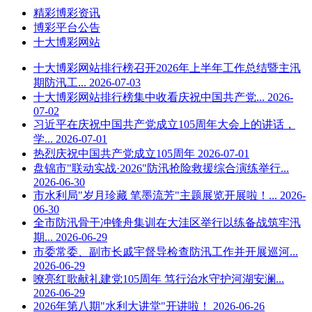
精彩博彩资讯
博彩平台公告
十大博彩网站
十大博彩网站排行榜召开2026年上半年工作总结暨主汛
期防汛工...
2026-07-03
十大博彩网站排行榜集中收看庆祝中国共产党...
2026-
07-02
习近平在庆祝中国共产党成立105周年大会上的讲话，
学...
2026-07-01
热烈庆祝中国共产党成立105周年
2026-07-01
盘锦市"联动实战·2026"防汛抢险救援综合演练举行...
2026-06-30
市水利局"岁月珍藏 笔墨流芳"主题展览开展啦！...
2026-
06-30
全市防汛骨干冲锋舟集训在大洼区举行以练备战筑牢汛
期...
2026-06-29
市委常委、副市长戚宇督导检查防汛工作并开展巡河...
2026-06-29
嘹亮红歌献礼建党105周年 笃行治水守护河湖安澜...
2026-06-29
2026年第八期"水利大讲堂"开讲啦！
2026-06-26