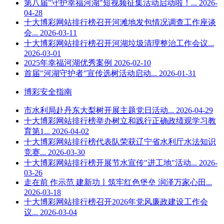
第八届"守护幸福河湖"短视频征集活动启动啦！...
2026-
04-28
十大博彩网站排行榜召开河滩地发包情况调查工作座谈
会...
2026-03-11
十大博彩网站排行榜召开河湖垃圾清理整治工作会议...
2026-03-01
2025年幸福河湖优秀案例
2026-02-10
首届"河湖守护者"宣传选树活动启动...
2026-01-31
博彩安全指南
市水利局赴丹东大梨树开展主题党日活动...
2026-04-29
十大博彩网站排行榜举办树立和践行正确政绩观学习教
育第1...
2026-04-02
十大博彩网站排行榜代表队荣获辽宁省水利厅水法知识
竞赛...
2026-03-30
十大博彩网站排行榜开展节水宣传"进工地"活动...
2026-
03-26
走在前 作示范 建新功丨筑牢红色堡垒 润泽万家心田...
2026-03-18
十大博彩网站排行榜召开2026年党风廉政建设工作会
议...
2026-03-04