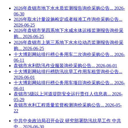
2026年盘锦市地下水水质监测报告询价采购公告...
2026-
06-30
2026年取水计量设施检定或者核准工作询价采购公告...
2026-06-25
2026年盘锦市第四系地下水咸水体运移监测报告询价采
购...
2026-06-25
2026年盘锦市上第三系地下水水位动态监测报告询价采
购...
2026-06-25
十大博彩网站排行榜公务用车二次询价采购公告...
2026-
06-11
盘锦市水利防汛作业服装询价采购公告...
2026-06-01
十大博彩网站排行榜防汛抗旱工作用车租赁询价公告...
2026-06-01
十大博彩网站排行榜公务用车项目询价采购公告...
2026-
06-01
盘锦市5级以上河道堤防安全运行责任人信息表...
2026-
05-29
盘锦市水利工程质量监督检测询价采购公告...
2026-05-
22
中共中央政治局召开会议 研究部署防汛抗旱工作 中共
中...
2026-06-30