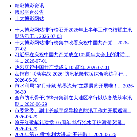
精彩博彩资讯
博彩平台公告
十大博彩网站
十大博彩网站排行榜召开2026年上半年工作总结暨主汛
期防汛工...
2026-07-03
十大博彩网站排行榜集中收看庆祝中国共产党...
2026-
07-02
习近平在庆祝中国共产党成立105周年大会上的讲话，
学...
2026-07-01
热烈庆祝中国共产党成立105周年
2026-07-01
盘锦市"联动实战·2026"防汛抢险救援综合演练举行...
2026-06-30
市水利局"岁月珍藏 笔墨流芳"主题展览开展啦！...
2026-
06-30
全市防汛骨干冲锋舟集训在大洼区举行以练备战筑牢汛
期...
2026-06-29
市委常委、副市长戚宇督导检查防汛工作并开展巡河...
2026-06-29
嘹亮红歌献礼建党105周年 笃行治水守护河湖安澜...
2026-06-29
2026年第八期"水利大讲堂"开讲啦！
2026-06-26