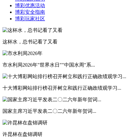
博彩优惠活动
博彩安全指南
博彩玩家社区
这杯水，总书记看了又看
市水利局2026年"世界水日""中国水周"系...
十大博彩网站排行榜召开树立和践行正确政绩观学习...
国家主席习近平发表二〇二六年新年贺词...
许昆林在盘锦调研