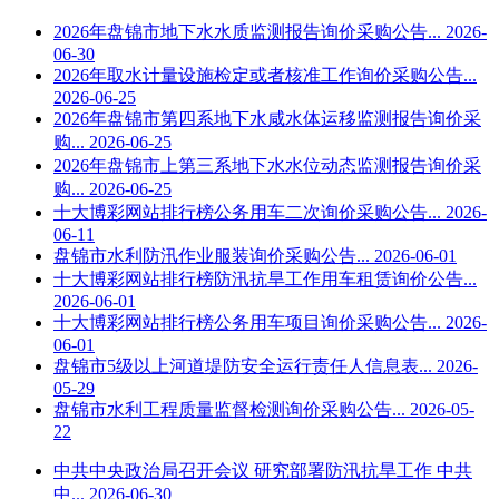
2026年盘锦市地下水水质监测报告询价采购公告...
2026-
06-30
2026年取水计量设施检定或者核准工作询价采购公告...
2026-06-25
2026年盘锦市第四系地下水咸水体运移监测报告询价采
购...
2026-06-25
2026年盘锦市上第三系地下水水位动态监测报告询价采
购...
2026-06-25
十大博彩网站排行榜公务用车二次询价采购公告...
2026-
06-11
盘锦市水利防汛作业服装询价采购公告...
2026-06-01
十大博彩网站排行榜防汛抗旱工作用车租赁询价公告...
2026-06-01
十大博彩网站排行榜公务用车项目询价采购公告...
2026-
06-01
盘锦市5级以上河道堤防安全运行责任人信息表...
2026-
05-29
盘锦市水利工程质量监督检测询价采购公告...
2026-05-
22
中共中央政治局召开会议 研究部署防汛抗旱工作 中共
中...
2026-06-30