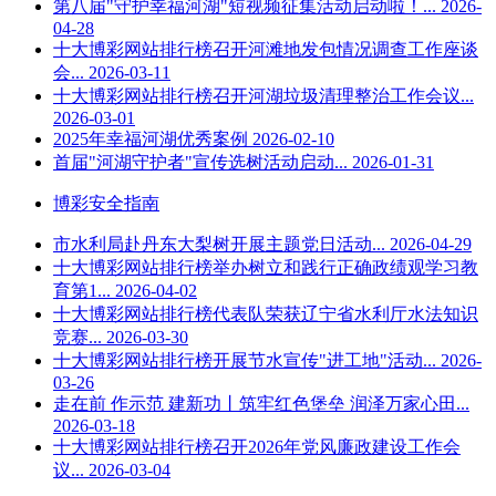
第八届"守护幸福河湖"短视频征集活动启动啦！...
2026-
04-28
十大博彩网站排行榜召开河滩地发包情况调查工作座谈
会...
2026-03-11
十大博彩网站排行榜召开河湖垃圾清理整治工作会议...
2026-03-01
2025年幸福河湖优秀案例
2026-02-10
首届"河湖守护者"宣传选树活动启动...
2026-01-31
博彩安全指南
市水利局赴丹东大梨树开展主题党日活动...
2026-04-29
十大博彩网站排行榜举办树立和践行正确政绩观学习教
育第1...
2026-04-02
十大博彩网站排行榜代表队荣获辽宁省水利厅水法知识
竞赛...
2026-03-30
十大博彩网站排行榜开展节水宣传"进工地"活动...
2026-
03-26
走在前 作示范 建新功丨筑牢红色堡垒 润泽万家心田...
2026-03-18
十大博彩网站排行榜召开2026年党风廉政建设工作会
议...
2026-03-04