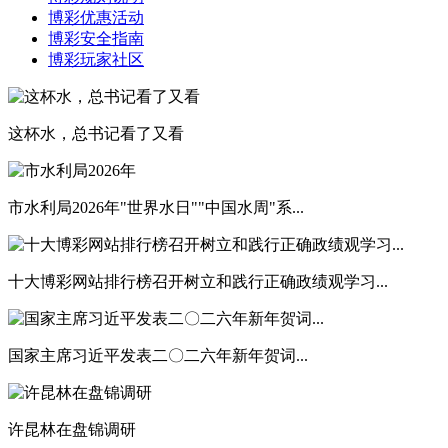
博彩优惠活动
博彩安全指南
博彩玩家社区
这杯水，总书记看了又看
市水利局2026年"世界水日""中国水周"系...
十大博彩网站排行榜召开树立和践行正确政绩观学习...
国家主席习近平发表二〇二六年新年贺词...
许昆林在盘锦调研