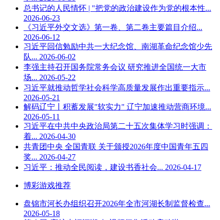
总书记的人民情怀 | "把党的政治建设作为党的根本性...
2026-06-23
《习近平外交文选》第一卷、第二卷主要篇目介绍...
2026-06-12
习近平回信勉励中共一大纪念馆、南湖革命纪念馆少先
队...
2026-06-02
李强主持召开国务院常务会议 研究推进全国统一大市
场...
2026-05-22
习近平就推动哲学社会科学高质量发展作出重要指示...
2026-05-21
解码辽宁丨积蓄发展"软实力" 辽宁加速推动营商环境...
2026-05-11
习近平在中共中央政治局第二十五次集体学习时强调：
着...
2026-04-30
共青团中央 全国青联 关于颁授2026年度中国青年五四
奖...
2026-04-27
习近平：推动全民阅读，建设书香社会...
2026-04-17
博彩游戏推荐
盘锦市河长办组织召开2026年全市河湖长制监督检查...
2026-05-18