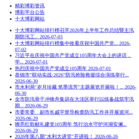
精彩博彩资讯
博彩平台公告
十大博彩网站
十大博彩网站排行榜召开2026年上半年工作总结暨主汛
期防汛工...
2026-07-03
十大博彩网站排行榜集中收看庆祝中国共产党...
2026-
07-02
习近平在庆祝中国共产党成立105周年大会上的讲话，
学...
2026-07-01
热烈庆祝中国共产党成立105周年
2026-07-01
盘锦市"联动实战·2026"防汛抢险救援综合演练举行...
2026-06-30
市水利局"岁月珍藏 笔墨流芳"主题展览开展啦！...
2026-
06-30
全市防汛骨干冲锋舟集训在大洼区举行以练备战筑牢汛
期...
2026-06-29
市委常委、副市长戚宇督导检查防汛工作并开展巡河...
2026-06-29
嘹亮红歌献礼建党105周年 笃行治水守护河湖安澜...
2026-06-29
2026年第八期"水利大讲堂"开讲啦！
2026-06-26