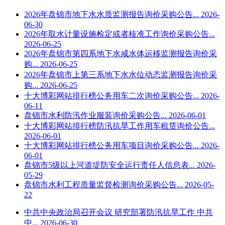
2026年盘锦市地下水水质监测报告询价采购公告...
2026-
06-30
2026年取水计量设施检定或者核准工作询价采购公告...
2026-06-25
2026年盘锦市第四系地下水咸水体运移监测报告询价采
购...
2026-06-25
2026年盘锦市上第三系地下水水位动态监测报告询价采
购...
2026-06-25
十大博彩网站排行榜公务用车二次询价采购公告...
2026-
06-11
盘锦市水利防汛作业服装询价采购公告...
2026-06-01
十大博彩网站排行榜防汛抗旱工作用车租赁询价公告...
2026-06-01
十大博彩网站排行榜公务用车项目询价采购公告...
2026-
06-01
盘锦市5级以上河道堤防安全运行责任人信息表...
2026-
05-29
盘锦市水利工程质量监督检测询价采购公告...
2026-05-
22
中共中央政治局召开会议 研究部署防汛抗旱工作 中共
中...
2026-06-30