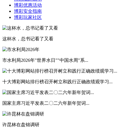
博彩优惠活动
博彩安全指南
博彩玩家社区
这杯水，总书记看了又看
市水利局2026年"世界水日""中国水周"系...
十大博彩网站排行榜召开树立和践行正确政绩观学习...
国家主席习近平发表二〇二六年新年贺词...
许昆林在盘锦调研