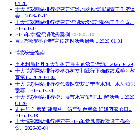
04-28
十大博彩网站排行榜召开河滩地发包情况调查工作座谈
会...
2026-03-11
十大博彩网站排行榜召开河湖垃圾清理整治工作会议...
2026-03-01
2025年幸福河湖优秀案例
2026-02-10
首届"河湖守护者"宣传选树活动启动...
2026-01-31
博彩安全指南
市水利局赴丹东大梨树开展主题党日活动...
2026-04-29
十大博彩网站排行榜举办树立和践行正确政绩观学习教
育第1...
2026-04-02
十大博彩网站排行榜代表队荣获辽宁省水利厅水法知识
竞赛...
2026-03-30
十大博彩网站排行榜开展节水宣传"进工地"活动...
2026-
03-26
走在前 作示范 建新功丨筑牢红色堡垒 润泽万家心田...
2026-03-18
十大博彩网站排行榜召开2026年党风廉政建设工作会
议...
2026-03-04