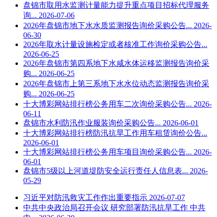
盘锦市取用水监测计量能力提升重点项目招标代理服务
询...
2026-07-06
2026年盘锦市地下水水质监测报告询价采购公告...
2026-
06-30
2026年取水计量设施检定或者核准工作询价采购公告...
2026-06-25
2026年盘锦市第四系地下水咸水体运移监测报告询价采
购...
2026-06-25
2026年盘锦市上第三系地下水水位动态监测报告询价采
购...
2026-06-25
十大博彩网站排行榜公务用车二次询价采购公告...
2026-
06-11
盘锦市水利防汛作业服装询价采购公告...
2026-06-01
十大博彩网站排行榜防汛抗旱工作用车租赁询价公告...
2026-06-01
十大博彩网站排行榜公务用车项目询价采购公告...
2026-
06-01
盘锦市5级以上河道堤防安全运行责任人信息表...
2026-
05-29
习近平对防汛救灾工作作出重要指示
2026-07-07
中共中央政治局召开会议 研究部署防汛抗旱工作 中共