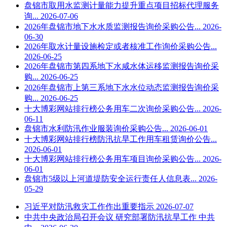
盘锦市取用水监测计量能力提升重点项目招标代理服务
询...
2026-07-06
2026年盘锦市地下水水质监测报告询价采购公告...
2026-
06-30
2026年取水计量设施检定或者核准工作询价采购公告...
2026-06-25
2026年盘锦市第四系地下水咸水体运移监测报告询价采
购...
2026-06-25
2026年盘锦市上第三系地下水水位动态监测报告询价采
购...
2026-06-25
十大博彩网站排行榜公务用车二次询价采购公告...
2026-
06-11
盘锦市水利防汛作业服装询价采购公告...
2026-06-01
十大博彩网站排行榜防汛抗旱工作用车租赁询价公告...
2026-06-01
十大博彩网站排行榜公务用车项目询价采购公告...
2026-
06-01
盘锦市5级以上河道堤防安全运行责任人信息表...
2026-
05-29
习近平对防汛救灾工作作出重要指示
2026-07-07
中共中央政治局召开会议 研究部署防汛抗旱工作 中共