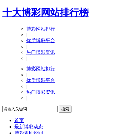
十大博彩网站排行榜
博彩网站排行
|
优质博彩平台
|
热门博彩资讯
|
博彩网站排行
|
优质博彩平台
|
热门博彩资讯
|
首页
最新博彩动态
博彩规则说明