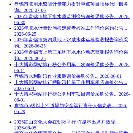
盘锦市取用水监测计量能力提升重点项目招标代理服务
询...
2026-07-06
2026年盘锦市地下水水质监测报告询价采购公告...
2026-
06-30
2026年取水计量设施检定或者核准工作询价采购公告...
2026-06-25
2026年盘锦市第四系地下水咸水体运移监测报告询价采
购...
2026-06-25
2026年盘锦市上第三系地下水水位动态监测报告询价采
购...
2026-06-25
十大博彩网站排行榜公务用车二次询价采购公告...
2026-
06-11
盘锦市水利防汛作业服装询价采购公告...
2026-06-01
十大博彩网站排行榜防汛抗旱工作用车租赁询价公告...
2026-06-01
十大博彩网站排行榜公务用车项目询价采购公告...
2026-
06-01
盘锦市5级以上河道堤防安全运行责任人信息表...
2026-
05-29
2026红山文化大会在朝阳举行 许昆林出席并致辞...
2026-08-05