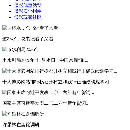
博彩优惠活动
博彩安全指南
博彩玩家社区
这杯水，总书记看了又看
市水利局2026年"世界水日""中国水周"系...
十大博彩网站排行榜召开树立和践行正确政绩观学习...
国家主席习近平发表二〇二六年新年贺词...
许昆林在盘锦调研