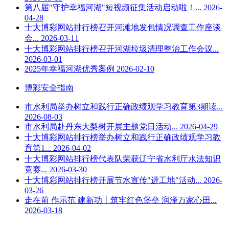
第八届"守护幸福河湖"短视频征集活动启动啦！...
2026-
04-28
十大博彩网站排行榜召开河滩地发包情况调查工作座谈
会...
2026-03-11
十大博彩网站排行榜召开河湖垃圾清理整治工作会议...
2026-03-01
2025年幸福河湖优秀案例
2026-02-10
博彩安全指南
市水利局举办树立和践行正确政绩观学习教育第3期读...
2026-08-03
市水利局赴丹东大梨树开展主题党日活动...
2026-04-29
十大博彩网站排行榜举办树立和践行正确政绩观学习教
育第1...
2026-04-02
十大博彩网站排行榜代表队荣获辽宁省水利厅水法知识
竞赛...
2026-03-30
十大博彩网站排行榜开展节水宣传"进工地"活动...
2026-
03-26
走在前 作示范 建新功丨筑牢红色堡垒 润泽万家心田...
2026-03-18