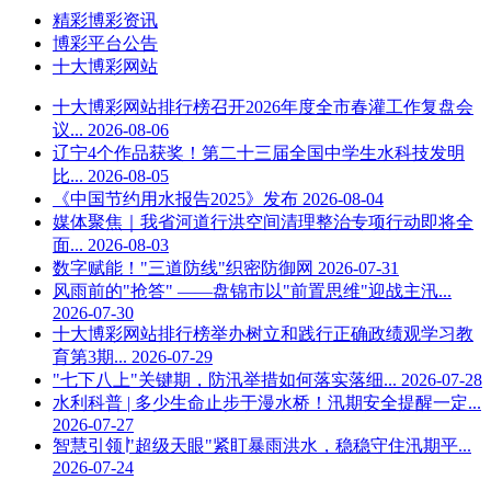
精彩博彩资讯
博彩平台公告
十大博彩网站
十大博彩网站排行榜召开2026年度全市春灌工作复盘会
议...
2026-08-06
辽宁4个作品获奖！第二十三届全国中学生水科技发明
比...
2026-08-05
《中国节约用水报告2025》发布
2026-08-04
媒体聚焦｜我省河道行洪空间清理整治专项行动即将全
面...
2026-08-03
数字赋能！"三道防线"织密防御网
2026-07-31
风雨前的"抢答" ——盘锦市以"前置思维"迎战主汛...
2026-07-30
十大博彩网站排行榜举办树立和践行正确政绩观学习教
育第3期...
2026-07-29
"七下八上"关键期，防汛举措如何落实落细...
2026-07-28
水利科普 | 多少生命止步于漫水桥！汛期安全提醒一定...
2026-07-27
智慧引领∣"超级天眼"紧盯暴雨洪水，稳稳守住汛期平...
2026-07-24