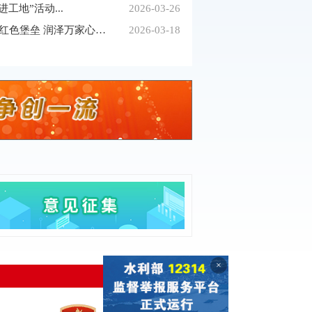
工地”活动...
2026-03-26
走在前 作示范 建新功丨筑牢红色堡垒 润泽万家心田...
2026-03-18
×