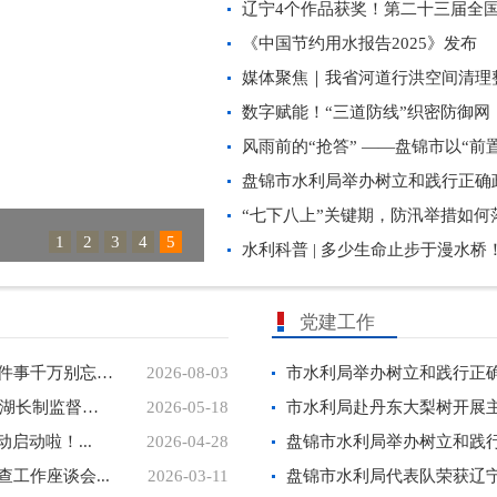
辽宁4个作品获奖！第二十三届全国
《中国节约用水报告2025》发布
数字赋能！“三道防线”织密防御网
风雨前的“抢答” ——盘锦市以“前置
盘锦市水利局举办树立和践行正确政
“七下八上”关键期，防汛举措如何落
这杯水，总书记看了又看
1
2
3
4
5
水利科普 | 多少生命止步于漫水桥！
党建工作
盘锦市水利局提醒您：开工前，这三件事千万别忘！...
2026-08-03
盘锦市河长办组织召开2026年全市河湖长制监督检查...
2026-05-18
市水利局赴丹东大梨树开展主题
启动啦！...
2026-04-28
工作座谈会...
2026-03-11