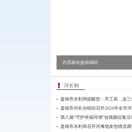
习近平发表二〇二六年新年贺词...
许昆林在盘锦调研
河长制
第八届“守护幸福河湖”短视频征集活动
盘锦市水利局召开河滩地发包情况调查