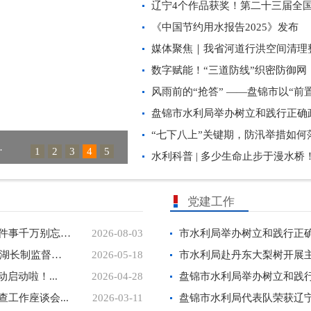
辽宁4个作品获奖！第二十三届全国
《中国节约用水报告2025》发布
数字赋能！“三道防线”织密防御网
风雨前的“抢答” ——盘锦市以“前置
盘锦市水利局举办树立和践行正确政
“七下八上”关键期，防汛举措如何落
年贺词...
许昆林在盘锦调研
1
2
3
4
5
水利科普 | 多少生命止步于漫水桥！
党建工作
盘锦市水利局提醒您：开工前，这三件事千万别忘！...
2026-08-03
盘锦市河长办组织召开2026年全市河湖长制监督检查...
2026-05-18
市水利局赴丹东大梨树开展主题
启动啦！...
2026-04-28
工作座谈会...
2026-03-11