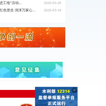
工地”活动...
2026-03-26
走在前 作示范 建新功丨筑牢红色堡垒 润泽万家心田...
2026-03-18
×