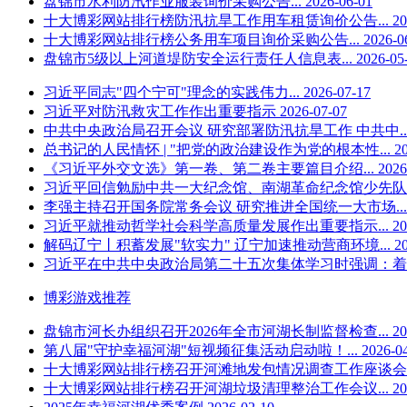
盘锦市水利防汛作业服装询价采购公告...
2026-06-01
十大博彩网站排行榜防汛抗旱工作用车租赁询价公告...
20
十大博彩网站排行榜公务用车项目询价采购公告...
2026-0
盘锦市5级以上河道堤防安全运行责任人信息表...
2026-05
习近平同志"四个宁可"理念的实践伟力...
2026-07-17
习近平对防汛救灾工作作出重要指示
2026-07-07
中共中央政治局召开会议 研究部署防汛抗旱工作 中共中..
总书记的人民情怀 | "把党的政治建设作为党的根本性...
2
《习近平外交文选》第一卷、第二卷主要篇目介绍...
2026
习近平回信勉励中共一大纪念馆、南湖革命纪念馆少先队..
李强主持召开国务院常务会议 研究推进全国统一大市场...
习近平就推动哲学社会科学高质量发展作出重要指示...
20
解码辽宁丨积蓄发展"软实力" 辽宁加速推动营商环境...
2
习近平在中共中央政治局第二十五次集体学习时强调：着..
博彩游戏推荐
盘锦市河长办组织召开2026年全市河湖长制监督检查...
20
第八届"守护幸福河湖"短视频征集活动启动啦！...
2026-0
十大博彩网站排行榜召开河滩地发包情况调查工作座谈会..
十大博彩网站排行榜召开河湖垃圾清理整治工作会议...
20