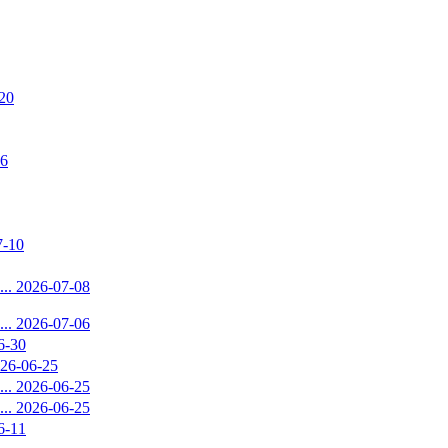
20
16
7-10
.
2026-07-08
.
2026-07-06
6-30
26-06-25
.
2026-06-25
.
2026-06-25
6-11