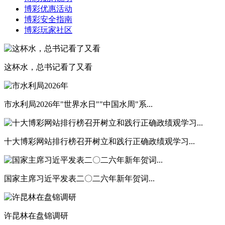
博彩优惠活动
博彩安全指南
博彩玩家社区
这杯水，总书记看了又看
市水利局2026年"世界水日""中国水周"系...
十大博彩网站排行榜召开树立和践行正确政绩观学习...
国家主席习近平发表二〇二六年新年贺词...
许昆林在盘锦调研