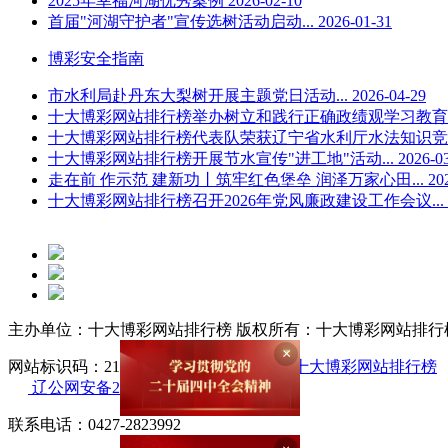
2025年幸福河湖优秀案例
2026-02-10
首届"河湖守护者"宣传选树活动启动...
2026-01-31
博彩安全指南
市水利局赴丹东大梨树开展主题党日活动...
2026-04-29
十大博彩网站排行榜举办树立和践行正确政绩观学习教育第1
十大博彩网站排行榜代表队荣获辽宁省水利厅水法知识竞赛.
十大博彩网站排行榜开展节水宣传"进工地"活动...
2026-0
走在前 作示范 建新功丨筑牢红色堡垒 润泽万家心田...
20
十大博彩网站排行榜召开2026年党风廉政建设工作会议...
主办单位：十大博彩网站排行榜
版权所有：十大博彩网站排行
×
网站标识码：2111000040
ICP备案序号：十大博彩网站排行榜
辽公网安备21110302000165号
联系电话：0427-2823992