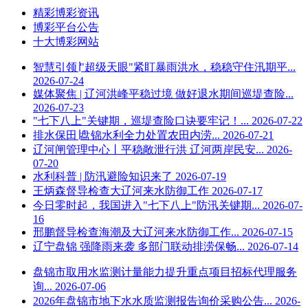
精彩博彩资讯
博彩平台公告
十大博彩网站
智慧引领∣"超级天眼"紧盯暴雨洪水，稳稳守住汛期平...
2026-07-24
媒体聚焦 | 辽河洪峰平稳过境 做好退水期间巡堤查险...
2026-07-23
"七下八上"关键期，巡堤查险口诀要牢记！...
2026-07-22
排水保田∣盘锦水利全力处置农田内涝...
2026-07-21
辽河闸管理中心丨平稳敞泄行洪 辽河两岸民安...
2026-
07-20
水利科普 | 防汛避险知识来了
2026-07-19
王炳森督导检查大辽河来水防御工作
2026-07-17
今日零时起，我国进入"七下八上"防汛关键期...
2026-07-
16
邢鹏督导检查海潮及大辽河来水防御工作...
2026-07-15
辽宁盘锦 强降雨来袭 多部门联动排涝保畅...
2026-07-14
盘锦市取用水监测计量能力提升重点项目招标代理服务
询...
2026-07-06
2026年盘锦市地下水水质监测报告询价采购公告...
2026-