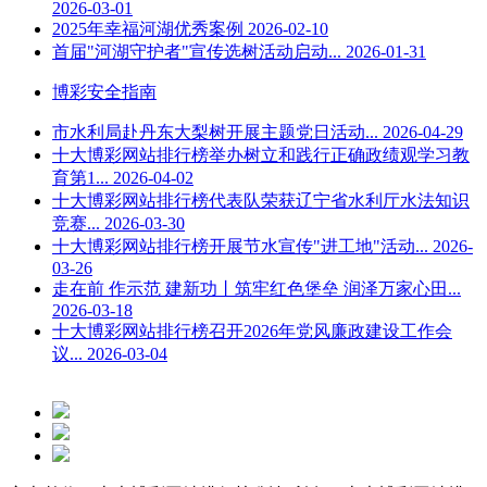
2026-03-01
2025年幸福河湖优秀案例
2026-02-10
首届"河湖守护者"宣传选树活动启动...
2026-01-31
博彩安全指南
市水利局赴丹东大梨树开展主题党日活动...
2026-04-29
十大博彩网站排行榜举办树立和践行正确政绩观学习教
育第1...
2026-04-02
十大博彩网站排行榜代表队荣获辽宁省水利厅水法知识
竞赛...
2026-03-30
十大博彩网站排行榜开展节水宣传"进工地"活动...
2026-
03-26
走在前 作示范 建新功丨筑牢红色堡垒 润泽万家心田...
2026-03-18
十大博彩网站排行榜召开2026年党风廉政建设工作会
议...
2026-03-04