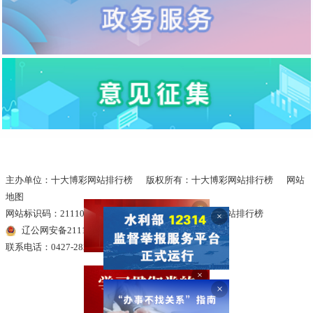
主办单位：十大博彩网站排行榜
版权所有：十大博彩网站排行榜
网站
地图
×
网站标识码：2111000040
ICP备案序号：十大博彩网站排行榜
×
辽公网安备21110302000165号
联系电话：0427-2823992
×
×