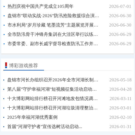
热烈庆祝中国共产党成立105周年
2026-07-01
盘锦市"联动实战·2026"防汛抢险救援综合演练举行...
2026-06-30
市水利局"岁月珍藏 笔墨流芳"主题展览开展啦！...
2026-06-30
全市防汛骨干冲锋舟集训在大洼区举行以练备战筑牢汛期...
2026-06-29
市委常委、副市长戚宇督导检查防汛工作并开展巡河...
2026-06-29
博彩游戏推荐
盘锦市河长办组织召开2026年全市河湖长制监督检查...
2026-05-18
第八届"守护幸福河湖"短视频征集活动启动啦！...
2026-04-28
十大博彩网站排行榜召开河滩地发包情况调查工作座谈会...
2026-03-11
十大博彩网站排行榜召开河湖垃圾清理整治工作会议...
2026-03-01
2025年幸福河湖优秀案例
2026-02-10
首届"河湖守护者"宣传选树活动启动...
2026-01-31