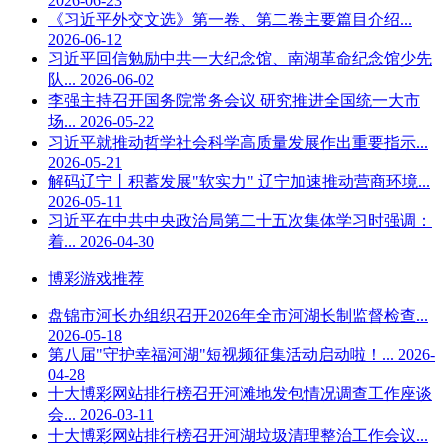
2026-06-23
《习近平外交文选》第一卷、第二卷主要篇目介绍...
2026-06-12
习近平回信勉励中共一大纪念馆、南湖革命纪念馆少先
队...
2026-06-02
李强主持召开国务院常务会议 研究推进全国统一大市
场...
2026-05-22
习近平就推动哲学社会科学高质量发展作出重要指示...
2026-05-21
解码辽宁丨积蓄发展"软实力" 辽宁加速推动营商环境...
2026-05-11
习近平在中共中央政治局第二十五次集体学习时强调：
着...
2026-04-30
博彩游戏推荐
盘锦市河长办组织召开2026年全市河湖长制监督检查...
2026-05-18
第八届"守护幸福河湖"短视频征集活动启动啦！...
2026-
04-28
十大博彩网站排行榜召开河滩地发包情况调查工作座谈
会...
2026-03-11
十大博彩网站排行榜召开河湖垃圾清理整治工作会议...