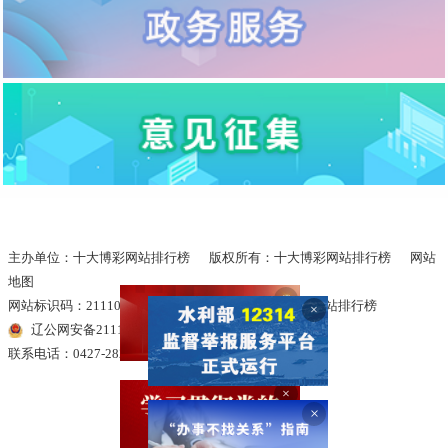
主办单位：十大博彩网站排行榜
版权所有：十大博彩网站排行榜
网站
地图
×
网站标识码：2111000040
ICP备案序号：十大博彩网站排行榜
×
辽公网安备21110302000165号
联系电话：0427-2823992
×
×