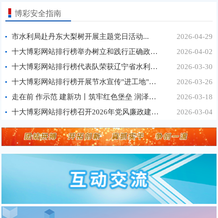
博彩安全指南
市水利局赴丹东大梨树开展主题党日活动...
2026-04-29
十大博彩网站排行榜举办树立和践行正确政绩观学习教育第1...
2026-04-02
十大博彩网站排行榜代表队荣获辽宁省水利厅水法知识竞赛...
2026-03-30
十大博彩网站排行榜开展节水宣传"进工地"活动...
2026-03-26
走在前 作示范 建新功丨筑牢红色堡垒 润泽万家心田...
2026-03-18
十大博彩网站排行榜召开2026年党风廉政建设工作会议...
2026-03-04