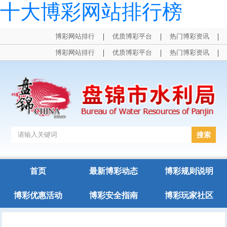
十大博彩网站排行榜
|
|
|
博彩网站排行
优质博彩平台
热门博彩资讯
|
|
|
博彩网站排行
优质博彩平台
热门博彩资讯
首页
最新博彩动态
博彩规则说明
博彩优惠活动
博彩安全指南
博彩玩家社区