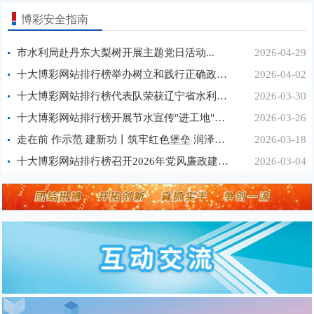
博彩安全指南
市水利局赴丹东大梨树开展主题党日活动...
2026-04-29
十大博彩网站排行榜举办树立和践行正确政绩观学习教育第1...
2026-04-02
十大博彩网站排行榜代表队荣获辽宁省水利厅水法知识竞赛...
2026-03-30
十大博彩网站排行榜开展节水宣传"进工地"活动...
2026-03-26
走在前 作示范 建新功丨筑牢红色堡垒 润泽万家心田...
2026-03-18
十大博彩网站排行榜召开2026年党风廉政建设工作会议...
2026-03-04