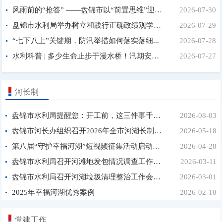
风雨前的“抢答” ——盘锦市以“前置思维”迎战主汛...
2026-07-30
盘锦市水利局举办树立和践行正确政绩观学习教育第3期...
2026-07-29
“七下八上”关键期，防汛举措如何落实落细...
2026-07-28
水利科普 | 多少生命止步于漫水桥！汛期安全提醒一定...
2026-07-27
河长制
盘锦市水利局提醒您：开工前，这三件事千万别忘！...
2026-08-03
盘锦市河长办组织召开2026年全市河湖长制监督检查...
2026-05-18
第八届“守护幸福河湖”短视频征集活动启动啦！...
2026-04-28
盘锦市水利局召开河滩地发包情况调查工作座谈会...
2026-03-11
盘锦市水利局召开河湖垃圾清理整治工作会议...
2026-03-01
2025年幸福河湖优秀案例
2026-02-10
党建工作