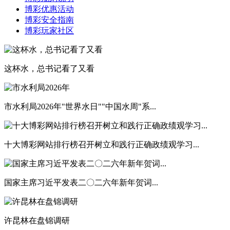
博彩优惠活动
博彩安全指南
博彩玩家社区
这杯水，总书记看了又看
市水利局2026年"世界水日""中国水周"系...
十大博彩网站排行榜召开树立和践行正确政绩观学习...
国家主席习近平发表二〇二六年新年贺词...
许昆林在盘锦调研