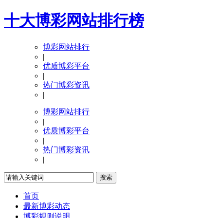
十大博彩网站排行榜
博彩网站排行
|
优质博彩平台
|
热门博彩资讯
|
博彩网站排行
|
优质博彩平台
|
热门博彩资讯
|
首页
最新博彩动态
博彩规则说明