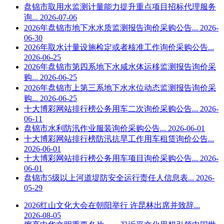
盘锦市取用水监测计量能力提升重点项目招标代理服务
询...
2026-07-06
2026年盘锦市地下水水质监测报告询价采购公告...
2026-
06-30
2026年取水计量设施检定或者核准工作询价采购公告...
2026-06-25
2026年盘锦市第四系地下水咸水体运移监测报告询价采
购...
2026-06-25
2026年盘锦市上第三系地下水水位动态监测报告询价采
购...
2026-06-25
十大博彩网站排行榜公务用车二次询价采购公告...
2026-
06-11
盘锦市水利防汛作业服装询价采购公告...
2026-06-01
十大博彩网站排行榜防汛抗旱工作用车租赁询价公告...
2026-06-01
十大博彩网站排行榜公务用车项目询价采购公告...
2026-
06-01
盘锦市5级以上河道堤防安全运行责任人信息表...
2026-
05-29
2026红山文化大会在朝阳举行 许昆林出席并致辞...
2026-08-05