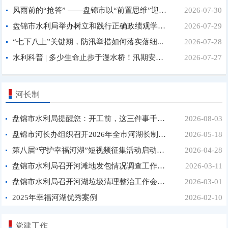
风雨前的“抢答” ——盘锦市以“前置思维”迎战主汛...
2026-07-30
盘锦市水利局举办树立和践行正确政绩观学习教育第3期...
2026-07-29
“七下八上”关键期，防汛举措如何落实落细...
2026-07-28
水利科普 | 多少生命止步于漫水桥！汛期安全提醒一定...
2026-07-27
河长制
盘锦市水利局提醒您：开工前，这三件事千万别忘！...
2026-08-03
盘锦市河长办组织召开2026年全市河湖长制监督检查...
2026-05-18
第八届“守护幸福河湖”短视频征集活动启动啦！...
2026-04-28
盘锦市水利局召开河滩地发包情况调查工作座谈会...
2026-03-11
盘锦市水利局召开河湖垃圾清理整治工作会议...
2026-03-01
2025年幸福河湖优秀案例
2026-02-10
党建工作