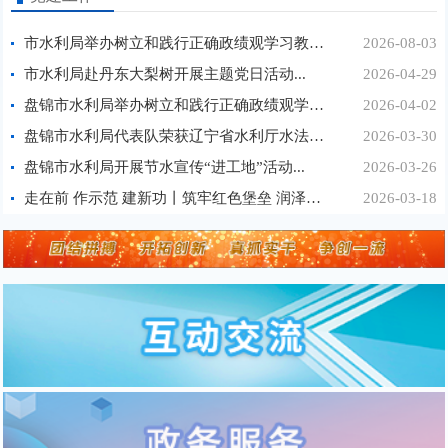
市水利局举办树立和践行正确政绩观学习教育第3期读...
2026-08-03
市水利局赴丹东大梨树开展主题党日活动...
2026-04-29
盘锦市水利局举办树立和践行正确政绩观学习教育第1...
2026-04-02
盘锦市水利局代表队荣获辽宁省水利厅水法知识竞赛...
2026-03-30
盘锦市水利局开展节水宣传“进工地”活动...
2026-03-26
走在前 作示范 建新功丨筑牢红色堡垒 润泽万家心田...
2026-03-18