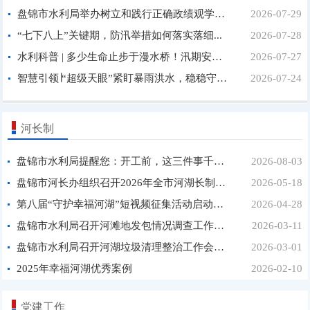
盘锦市水利局举办树立和践行正确政绩观学习教育第3期...
2026-07-29
“七下八上”关键期，防汛举措如何落实落细...
2026-07-28
水利科普 | 多少生命止步于漫水桥！汛期安全提醒一定...
2026-07-27
智慧引领∣“超级天眼”紧盯暴雨洪水，稳稳守住汛期平...
2026-07-24
河长制
盘锦市水利局提醒您：开工前，这三件事千万别忘！...
2026-08-03
盘锦市河长办组织召开2026年全市河湖长制监督检查...
2026-05-18
第八届“守护幸福河湖”短视频征集活动启动啦！...
2026-04-28
盘锦市水利局召开河滩地发包情况调查工作座谈会...
2026-03-11
盘锦市水利局召开河湖垃圾清理整治工作会议...
2026-03-01
2025年幸福河湖优秀案例
2026-02-10
党建工作