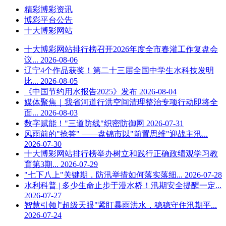
精彩博彩资讯
博彩平台公告
十大博彩网站
十大博彩网站排行榜召开2026年度全市春灌工作复盘会
议...
2026-08-06
辽宁4个作品获奖！第二十三届全国中学生水科技发明
比...
2026-08-05
《中国节约用水报告2025》发布
2026-08-04
媒体聚焦｜我省河道行洪空间清理整治专项行动即将全
面...
2026-08-03
数字赋能！"三道防线"织密防御网
2026-07-31
风雨前的"抢答" ——盘锦市以"前置思维"迎战主汛...
2026-07-30
十大博彩网站排行榜举办树立和践行正确政绩观学习教
育第3期...
2026-07-29
"七下八上"关键期，防汛举措如何落实落细...
2026-07-28
水利科普 | 多少生命止步于漫水桥！汛期安全提醒一定...
2026-07-27
智慧引领∣"超级天眼"紧盯暴雨洪水，稳稳守住汛期平...
2026-07-24