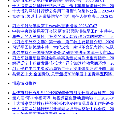
盘锦市水利防汛作业服装询价采购公告...
2026-06-01
十大博彩网站排行榜防汛抗旱工作用车租赁询价公告...
20
十大博彩网站排行榜公务用车项目询价采购公告...
2026-0
盘锦市5级以上河道堤防安全运行责任人信息表...
2026-05
习近平对防汛救灾工作作出重要指示
2026-07-07
中共中央政治局召开会议 研究部署防汛抗旱工作 中共中..
总书记的人民情怀 | "把党的政治建设作为党的根本性...
2
《习近平外交文选》第一卷、第二卷主要篇目介绍...
2026
习近平回信勉励中共一大纪念馆、南湖革命纪念馆少先队..
李强主持召开国务院常务会议 研究推进全国统一大市场...
习近平就推动哲学社会科学高质量发展作出重要指示...
20
解码辽宁丨积蓄发展"软实力" 辽宁加速推动营商环境...
2
习近平在中共中央政治局第二十五次集体学习时强调：着..
共青团中央 全国青联 关于颁授2026年度中国青年五四奖..
博彩游戏推荐
盘锦市河长办组织召开2026年全市河湖长制监督检查...
20
第八届"守护幸福河湖"短视频征集活动启动啦！...
2026-0
十大博彩网站排行榜召开河滩地发包情况调查工作座谈会..
十大博彩网站排行榜召开河湖垃圾清理整治工作会议...
20