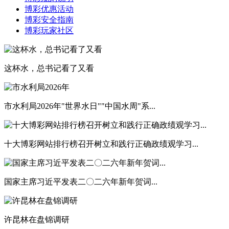
博彩优惠活动
博彩安全指南
博彩玩家社区
这杯水，总书记看了又看
市水利局2026年"世界水日""中国水周"系...
十大博彩网站排行榜召开树立和践行正确政绩观学习...
国家主席习近平发表二〇二六年新年贺词...
许昆林在盘锦调研