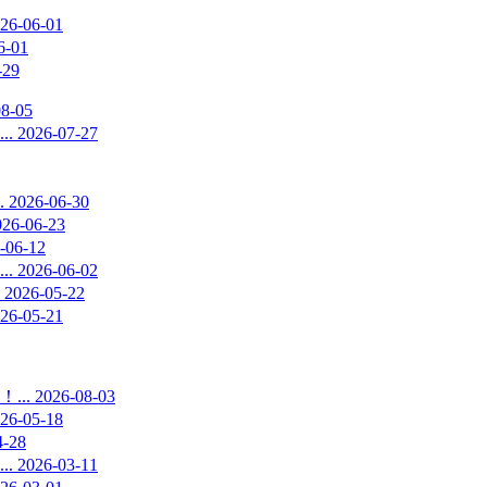
26-06-01
6-01
-29
08-05
.
2026-07-27
.
2026-06-30
026-06-23
-06-12
.
2026-06-02
2026-05-22
26-05-21
..
2026-08-03
26-05-18
4-28
.
2026-03-11