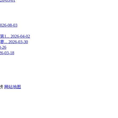
26-03-01
026-08-03
...
2026-04-02
..
2026-03-30
3-26
26-03-18
榜
网站地图