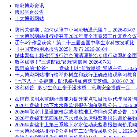
精彩博彩资讯
博彩平台公告
十大博彩网站
防汛关键期，如何保障中小河流畅通无阻？...
2026-08-07
十大博彩网站排行榜召开2026年度全市春灌工作复盘会议..
辽宁4个作品获奖！第二十三届全国中学生水科技发明比..
《中国节约用水报告2025》发布
2026-08-04
媒体聚焦｜我省河道行洪空间清理整治专项行动即将全面..
数字赋能！"三道防线"织密防御网
2026-07-31
风雨前的"抢答" ——盘锦市以"前置思维"迎战主汛...
2026
十大博彩网站排行榜举办树立和践行正确政绩观学习教育第3
"七下八上"关键期，防汛举措如何落实落细...
2026-07-28
水利科普 | 多少生命止步于漫水桥！汛期安全提醒一定...
盘锦市取用水监测计量能力提升重点项目招标代理服务询..
2026年盘锦市地下水水质监测报告询价采购公告...
2026-0
2026年取水计量设施检定或者核准工作询价采购公告...
20
2026年盘锦市第四系地下水咸水体运移监测报告询价采购..
2026年盘锦市上第三系地下水水位动态监测报告询价采购..
十大博彩网站排行榜公务用车二次询价采购公告...
2026-0