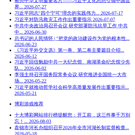
擦亮中华文明重要名片——习近平文化思想引领中国世
界...
2026-07-27
习近平同志"四个宁可"理念的实践伟力...
2026-07-17
习近平对防汛救灾工作作出重要指示
2026-07-07
中共中央政治局召开会议 研究部署防汛抗旱工作 中共
中...
2026-06-30
总书记的人民情怀 | "把党的政治建设作为党的根本性...
2026-06-23
《习近平外交文选》第一卷、第二卷主要篇目介绍...
2026-06-12
习近平回信勉励中共一大纪念馆、南湖革命纪念馆少先
队...
2026-06-02
李强主持召开国务院常务会议 研究推进全国统一大市
场...
2026-05-22
习近平就推动哲学社会科学高质量发展作出重要指示...
2026-05-21
博彩游戏推荐
十大博彩网站排行榜提醒您：开工前，这三件事千万别
忘！...
2026-08-03
盘锦市河长办组织召开2026年全市河湖长制监督检查...
2026-05-18