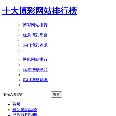
十大博彩网站排行榜
博彩网站排行
|
优质博彩平台
|
热门博彩资讯
|
博彩网站排行
|
优质博彩平台
|
热门博彩资讯
|
首页
最新博彩动态
博彩规则说明