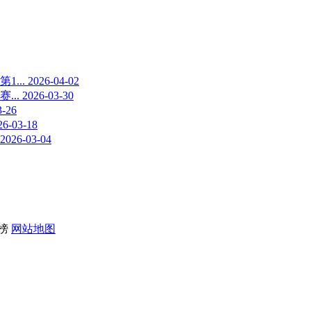
...
2026-04-02
..
2026-03-30
3-26
26-03-18
2026-03-04
榜
网站地图