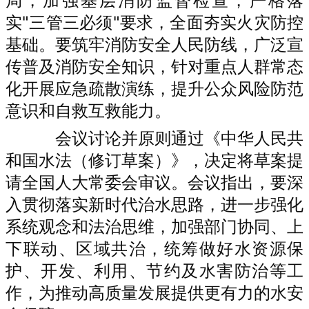
局，加强基层消防监督检查，严格落
实"三管三必须"要求，全面夯实火灾防控
基础。要筑牢消防安全人民防线，广泛宣
传普及消防安全知识，针对重点人群常态
化开展应急疏散演练，提升公众风险防范
意识和自救互救能力。
会议讨论并原则通过《中华人民共
和国水法（修订草案）》，决定将草案提
请全国人大常委会审议。会议指出，要深
入贯彻落实新时代治水思路，进一步强化
系统观念和法治思维，加强部门协同、上
下联动、区域共治，统筹做好水资源保
护、开发、利用、节约及水害防治等工
作，为推动高质量发展提供更有力的水安