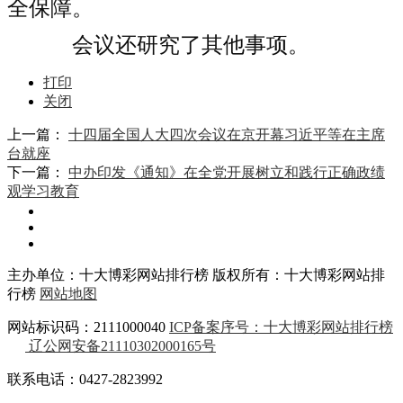
全保障。
会议还研究了其他事项。
打印
关闭
上一篇：
十四届全国人大四次会议在京开幕习近平等在主席
台就座
下一篇：
中办印发《通知》在全党开展树立和践行正确政绩
观学习教育
主办单位：十大博彩网站排行榜
版权所有：十大博彩网站排
行榜
网站地图
网站标识码：2111000040
ICP备案序号：十大博彩网站排行榜
辽公网安备21110302000165号
联系电话：0427-2823992