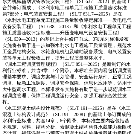
水力机械辅助设备系统安装工程》（SL 637—2012）的基础上
合并修订而成，《水利水电工程单元工程施工质量验收标准
第7部分：电气装置安装工程》（SL/T 631.7—2025）是在
《水利水电工程单元工程施工质量验收评定标准——发电电气
设备安装工程》（SL 638—2013）和《水利水电工程单元工程
施工质量验收评定标准——升压变电电气设备安装工程》
（SL 639—2013）的基础上合并修订而成。3项系列标准发布
实施将有助于进一步加强水利水电工程施工质量管理，规范水
工金属结构安装、水轮发电机组及辅助设备系统、电气装置安
装等单元工程验收工作，提升工程质量整体水平。
《调水工程调度管理规程》（SL/T 851—2025）是新制订的水
利行业标准，共含9章、1个附录。本标准主要内容包括调度管
理基本要求、调度方案与计划管理、安全运行条件、正常工况
调度、应急工况调度、调度安全保障、信息化应用等，适用于
大中型调水工程。本标准发布实施将有助于进一步规范调水工
程调度管理，保障工程调度运行安全，加强工程综合效益发
挥。
《水工混凝土结构设计规范》（SL/T 191—2025）是在《水工
混凝土结构设计规范》（SL 191—2008）的基础上修订而成的
水利行业标准，共含14章，6个附录。本标准主要内容包括基
本规定、材料、结构分析、素混凝土结构构件承载能力极限状
态计算、钢筋混凝土与预应力混凝土结构构件承载能力极限状