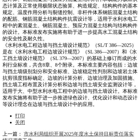
态计算及正常使用极限状态验算、构造规定、结构构件的基本
规定、温度作用分析与裂缝控制、非杆件体系钢筋混凝土结构
的配筋、钢筋混凝土结构构件抗震设计等，适用于水利水电工
程中的素混凝土、钢筋混凝土、预应力混凝土结构与结构构件
的设计。本标准发布实施将有助于进一步提高水工混凝土结构
的安全性及耐久性。
《水利水电工程边坡与挡土墙设计规范》（SL/T 386—2025）
是在《水利水电工程边坡设计规范》（SL 386—2007）和《水
工挡土墙设计规范》（SL 379—2007）的基础上修订而成的水
利行业标准，共含8章、8个附录。本标准主要内容包括：边坡
与挡土墙级别划分和安全标准、边坡稳定性判别和边坡岩土体
抗剪强度指标确定、边坡的计算分析、边坡治理及加固措施、
挡土墙工程布置及计算分析和边坡与挡土墙安全监测设计等，
适用于大、中型水利水电工程中的边坡与挡土墙设计。本标准
发布实施将有助于进一步推进绿色设计、优化设计和动态设计
等设计理念在边坡与挡土墙设计中的应用。
打印
关闭
上一篇：
市水利局组织开展2025年度水土保持目标责任落实