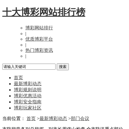
十大博彩网站排行榜
博彩网站排行
|
优质博彩平台
|
热门博彩资讯
|
首页
最新博彩动态
博彩规则说明
博彩优惠活动
博彩安全指南
博彩玩家社区
当前位置：
首页
>
最新博彩动态
>
部门会议