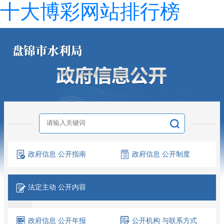
十大博彩网站排行榜
政府信息
公开指南
政府信息
公开制度
法定主动
公开内容
+
履职依据
政府信息
公开年报
公开机构
与联系方式