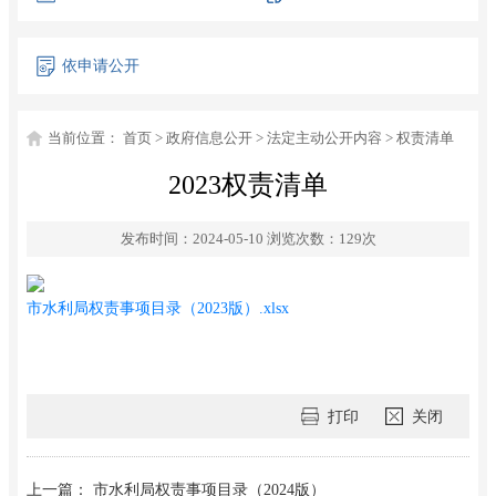
机关简介
统计信息
依申请公开
权责清单
行政许可
当前位置：
首页
>
政府信息公开
>
法定主动公开内容
>
权责清单
处罚/强制
2023权责清单
预算/决算
发布时间：2024-05-10
浏览次数：
129
次
政府采购
博彩游戏推荐
市水利局权责事项目录（2023版）.xlsx
水利建设
建议提案
工程建设与安全管理
打印
关闭
农村水利
防汛抗旱
上一篇： 市水利局权责事项目录（2024版）