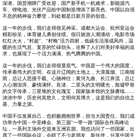
深潜。国货潮牌广受欢迎，国产新手机一机难求，新能源汽
车、锂电池、光伏产品给中国制造增添了新亮色。中国以自强
不息的精神奋力攀登，到处都是日新月异的创造。
这一年的步伐，我们走得很见神采。成都大运会、杭州亚运会
精彩纷呈，体育健儿勇创佳绩。假日旅游人潮涌动，电影市场
红红火火，"村超"、"村晚"活力四射，低碳生活渐成风尚，温
暖的生活气息、复苏的忙碌劲头，诠释了人们对美好幸福的追
求，也展现了一个活力满满、热气腾腾的中国。
这一年的步伐，我们走得很显底气。中国是一个伟大的国度，
传承着伟大的文明。在这片辽阔的土地上，大漠孤烟、江南细
雨，总让人思接千载、心驰神往；黄河九曲、长江奔流，总让
人心潮澎湃、豪情满怀。良渚、二里头的文明曙光，殷墟甲骨
的文字传承，三星堆的文化瑰宝，国家版本馆的文脉赓续……
泱泱中华，历史何其悠久，文明何其博大，这是我们的自信之
基、力量之源。
中国不仅发展自己，也积极拥抱世界，担当大国责任。我们成
功举办中国－中亚峰会、第三届"一带一路"国际合作高峰论
坛，一系列主场外交迎来五洲宾朋。我也访问了一些国家，出
席了一些国际会议，会晤了不少老朋友、新伙伴，分享中国主