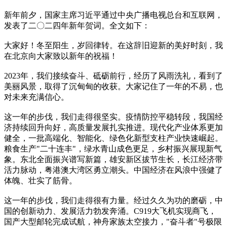
新年前夕，国家主席习近平通过中央广播电视总台和互联网，
发表了二〇二四年新年贺词。全文如下：
大家好！冬至阳生，岁回律转。在这辞旧迎新的美好时刻，我
在北京向大家致以新年的祝福！
2023年，我们接续奋斗、砥砺前行，经历了风雨洗礼，看到了
美丽风景，取得了沉甸甸的收获。大家记住了一年的不易，也
对未来充满信心。
这一年的步伐，我们走得很坚实。疫情防控平稳转段，我国经
济持续回升向好，高质量发展扎实推进。现代化产业体系更加
健全，一批高端化、智能化、绿色化新型支柱产业快速崛起。
粮食生产"二十连丰"，绿水青山成色更足，乡村振兴展现新气
象。东北全面振兴谱写新篇，雄安新区拔节生长，长江经济带
活力脉动，粤港澳大湾区勇立潮头。中国经济在风浪中强健了
体魄、壮实了筋骨。
这一年的步伐，我们走得很有力量。经过久久为功的磨砺，中
国的创新动力、发展活力勃发奔涌。C919大飞机实现商飞，
国产大型邮轮完成试航，神舟家族太空接力，"奋斗者"号极限