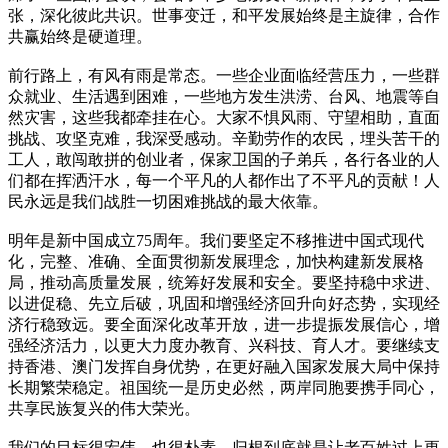
张，深化彼此共识。世事变迁，和平发展始终是主旋律，合作
共赢始终是硬道理。
前行路上，有风有雨是常态。一些企业面临经营压力，一些群
众就业、生活遇到困难，一些地方发生洪涝、台风、地震等自
然灾害，这些我都牵挂在心。大家不惧风雨、守望相助，直面
挑战、攻坚克难，我深受感动。辛勤劳作的农民，埋头苦干的
工人，敢闯敢拼的创业者，保家卫国的子弟兵，各行各业的人
们都在挥洒汗水，每一个平凡的人都作出了不平凡的贡献！人
民永远是我们战胜一切困难挑战的最大依靠。
明年是新中国成立75周年。我们要坚定不移推进中国式现代
化，完整、准确、全面贯彻新发展理念，加快构建新发展格
局，推动高质量发展，统筹好发展和安全。要坚持稳中求进、
以进促稳、先立后破，巩固和增强经济回升向好态势，实现经
济行稳致远。要全面深化改革开放，进一步提振发展信心，增
强经济活力，以更大力度办教育、兴科技、育人才。要继续支
持香港、澳门发挥自身优势，在更好融入国家发展大局中保持
长期繁荣稳定。祖国统一是历史必然，两岸同胞要携手同心，
共享民族复兴的伟大荣光。
我们的目标很宏伟，也很朴素，归根到底就是让老百姓过上更