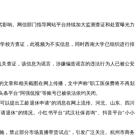
劣影响。网信部门指导网站平台持续加大监测查证和处置曝光力
大学校方查证，此视频为不实信息，同时西南大学已组织进行排
机关查证，该信息为谣言，涉嫌编造谣言的违法行为人已被公安
》的文章和相关截图在网上传播，文中声称"职工医保费将不再划
头条平台"阿强侃报"等账号已被依法依约关闭。
都可以提出工龄退休申请"的消息在网上流传。河北、山东、四川
请退休"的情况。小红书平台"武汉社保咨询"、抖音平台"小小
实施，禁止部分市场直播带货试点"，引发广泛关注。杭州市商务