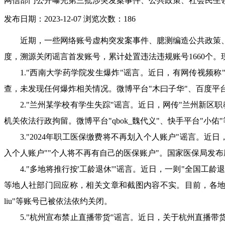
网信部门公开曝光第三批涉突发案事件、公共政策、社会民生
发布日期：2023-12-07
浏览次数：
186
近期，一些网络账号虚构突发案事件、臆测编造公共政策
度，溯源关闭谣言首发账号，累计处置违法违规账号
1660个
1."西南大学药学院发生爆炸"谣言。近日，有网传
视频称
查，未发现任何爆炸相关情况。微博平台"木曰子华"、百度平台"
2."兰州某学校有学生失踪"谣言。近日，网传"兰
州新区职
机关依法行政拘留。微博平台"qbok_魏代义"、快手平台"小
3."2024年职工医保缴费将不再划入个人账户"谣言。
近日
入个人账户""个人将不再有自己的医保账户"。国家医保局发
4."多地将推行按'工龄退休'"谣言。近
日，一则
"全国工龄
等地人社部门回应称，相关文章和截图内容不实。目前，各地严
liu"等账号已被依法依约关闭。
5."杭州宣布禁止直播带货"谣言。
近日，关于杭州直播带