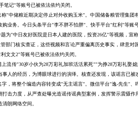
作手笔记"等账号已被依法依约关闭。
息称
"中储粮近期决定停止对外收购玉米"。中国储备粮管理集团
购业务。今日头条平台"李不胖不怕胖"、快手平台"红利"等账
传题为
"中日友好医院是日本人建的医院，投资26亿"等视频，宣
主管部门核实查证，这些视频和言论严重偏离历史事实，肆意对
"吉利文文2"等账号已被依法依约关闭。
网上流传
"30岁小伙为28万彩礼加班活活累死""为挣28万彩
当事人的经历，为博眼球进行的演绎。核查还发现，该谣言已被
字，将整个编造内容转变成"无主谣言"。微信平台"逸-先生"、哔
测打击力度，从严查处曝光造谣传谣典型案例，发挥警示震慑作
造清朗网络空间。