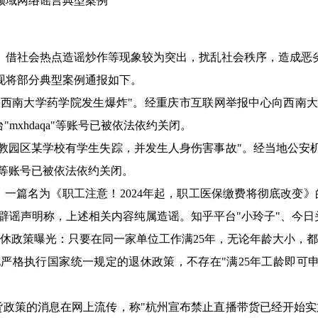
领域网络谣言典型案例
、借社会热点造谣炒作等现象较为突出，扰乱社会秩序，造成恶
。现将部分典型案
例通报如下。
"西南大学药学院发生爆炸"。经重庆市互联网举报中心向西南
mxhdaqa"等账号已被依法依约关闭。
教园区某学校有学生失踪，并发生人身伤害事故
"。经当地公安
佑"等账号已被依法依约关闭。
，一篇名为《职工注意！
2024年起，职工医保缴费将彻底改变
布辟谣声明称，上述相关内容纯属造谣。知乎平台"小玲子"、今日
退休政策曝光：只要在同一家单位工作满25年，无论年龄大小，
格执行国家统一规定的退休政策，不存在"满25年工龄即可申
货政策的消息在网上流传，称
"杭州宣布禁止直播带货已经开始