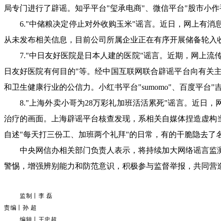
局专门进行了辟谣。知乎平台"玺承电商"、微信平台"股市小
6."中储粮决定停止对外收购玉米"谣言。
近日，网上有消
从未发布相关信息，目前公司所属企业正在有序开展储备轮入收
7."中日友好医院是日本人建的医院"谣言。近期，
网上流
日友好医院有何目的"等。经中国互联网联合辟谣平台向有关
和卫生健康行业的公信力。小红书平台"sumomo"、百度平台
8."上海外卖小哥为28万彩礼加班活活累死"谣言。
近日，
治疗的画面。上海辟谣平台核查发现，系相关自媒体捏造虚构
自述"每天打三份工、加班两个礼拜"的日常，有的干脆隐去了名
中央网信办相关部门负责人表示，将持续加大网络谣言监
警惕，增强辨别能力和防范意识，积极参与监督举报，共同营
监制丨李 磊
责编丨孙 超
编辑丨王忠超