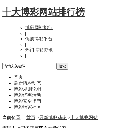
十大博彩网站排行榜
博彩网站排行
|
优质博彩平台
|
热门博彩资讯
|
首页
最新博彩动态
博彩规则说明
博彩优惠活动
博彩安全指南
博彩玩家社区
当前位置：
首页
>
最新博彩动态
>
十大博彩网站