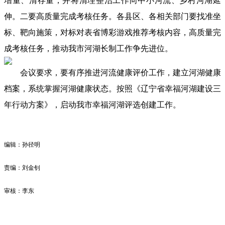
增量、清存量，并将清理整治工作向中小河流、乡村河湖延
伸。二要高质量完成考核任务。各县区、各相关部门要找准坐
标、靶向施策，对标对表省博彩游戏推荐考核内容，高质量完
成考核任务，推动我市河湖长制工作争先进位。
会议要求，要有序推进河流健康评价工作，建立河湖健康
档案，系统掌握河湖健康状态。按照《辽宁省幸福河湖建设三
年行动方案》，启动我市幸福河湖评选创建工作。
编辑：孙径明
责编：刘金钊
审核：李东