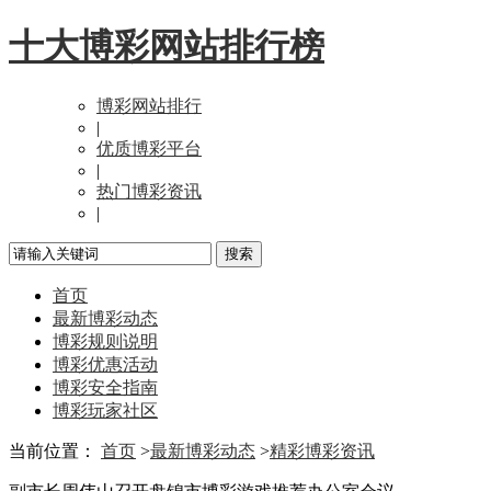
十大博彩网站排行榜
博彩网站排行
|
优质博彩平台
|
热门博彩资讯
|
首页
最新博彩动态
博彩规则说明
博彩优惠活动
博彩安全指南
博彩玩家社区
当前位置：
首页
>
最新博彩动态
>
精彩博彩资讯