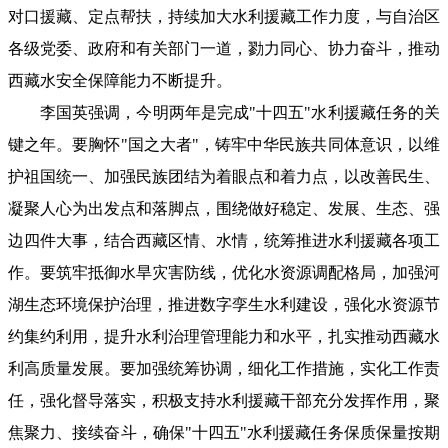
对口援藏、定点帮扶，持续加大水利援藏工作力度，与自治区
各级党委、政府和有关部门一道，勠力同心、协力奋斗，推动
西藏水安全保障能力不断提升。
李国英强调，今明两年是完成"十四五"水利援藏任务的关
键之年。要胸怀"国之大者"，铸牢中华民族共同体意识，以维
护祖国统一、加强民族团结为着眼点和着力点，以改善民生、
凝聚人心为出发点和落脚点，围绕做好稳定、发展、生态、强
边四件大事，结合西藏区情、水情，统筹推进水利援藏各项工
作。要筑牢抵御水旱灾害防线，优化水资源调配格局，加强河
湖生态环境保护治理，推进数字孪生水利建设，强化水资源节
约集约利用，提升水利治理管理能力和水平，扎实推动西藏水
利高质量发展。要加强统筹协调，细化工作措施，实化工作责
任，强化督导落实，积极支持水利援藏干部充分发挥作用，聚
焦聚力、接续奋斗，确保"十四五"水利援藏任务保质保量按期