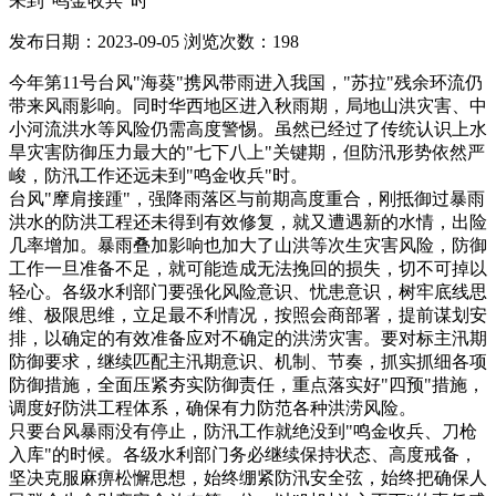
未到"鸣金收兵"时
发布日期：2023-09-05
浏览次数：
198
今年第11号台风"海葵"携风带雨进入我国，"苏拉"残余环流仍
带来风雨影响。同时华西地区进入秋雨期，局地山洪灾害、中
小河流洪水等风险仍需高度警惕。虽然已经过了传统认识上水
旱灾害防御压力最大的"七下八上"关键期，但防汛形势依然严
峻，防汛工作还远未到"鸣金收兵"时。
台风"摩肩接踵"，强降雨落区与前期高度重合，刚抵御过暴雨
洪水的防洪工程还未得到有效修复，就又遭遇新的水情，出险
几率增加。暴雨叠加影响也加大了山洪等次生灾害风险，防御
工作一旦准备不足，就可能造成无法挽回的损失，切不可掉以
轻心。各级水利部门要强化风险意识、忧患意识，树牢底线思
维、极限思维，立足最不利情况，按照会商部署，提前谋划安
排，以确定的有效准备应对不确定的洪涝灾害。要对标主汛期
防御要求，继续匹配主汛期意识、机制、节奏，抓实抓细各项
防御措施，全面压紧夯实防御责任，重点落实好"四预"措施，
调度好防洪工程体系，确保有力防范各种洪涝风险。
只要台风暴雨没有停止，防汛工作就绝没到"鸣金收兵、刀枪
入库"的时候。各级水利部门务必继续保持状态、高度戒备，
坚决克服麻痹松懈思想，始终绷紧防汛安全弦，始终把确保人