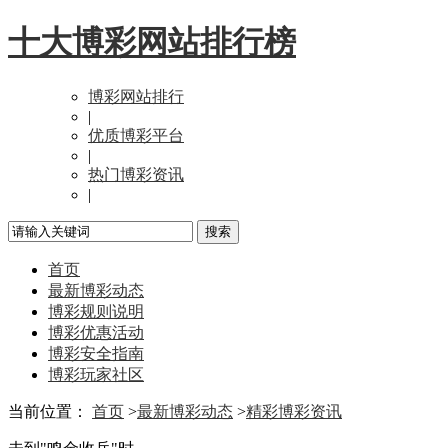
十大博彩网站排行榜
博彩网站排行
|
优质博彩平台
|
热门博彩资讯
|
首页
最新博彩动态
博彩规则说明
博彩优惠活动
博彩安全指南
博彩玩家社区
当前位置：
首页
>
最新博彩动态
>
精彩博彩资讯