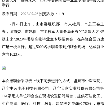
盘聚人才，锦绣未来！2023年暑期高校毕业生专场招聘会火爆
举行
发布日期：2023-07-26
浏览次数：
119
7月26日上午，由市委组织部、市人社局、市总工会主
办，团市委、市妇联、市退役军人事务局承办的"盘聚人才 锦
绣未来"2023年暑期高校毕业生专场招聘会，在兴隆台区万达
广场一楼举行。超过5000名求职者来到招聘会现场，达成就业
意向1623人。
本次招聘会采取线上线下同步进行的方式，盘锦市中医医院、
辽宁中蓝电子科技有限公司、辽宁天意实业股份有限公司等
161家用人单位和企业在现场设置招聘展台，提供石油化工、
生产制造、医疗、科技、教育、建筑等各类岗位780个，总需