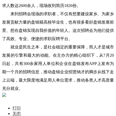
求人数达2600余人，现场收到简历1826份。
来到招聘会现场的求职者，不仅有想要建设家乡、为家乡
发展贡献力量的盘锦籍高校毕业生，也有很多看好盘锦发展前
景、想在盘锦实现自我价值的年轻人。这次招聘会为他们提供
了高效、专业、便捷的求职应聘平台。
就业是民生之本，是社会稳定的重要保障，而人才是城市
发展的引擎和最大的动能。在主办方的精心组织下，从7月20
日起，共有300余家用人单位和企业在盘锦发布APP上发布为
期一个月的招聘信息，推动盘锦企业招贤纳才的脚步从线下走
上云端，最大限度地满足用人单位需求，推动各类人才高质量
充分就业。
打印
关闭